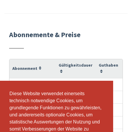
Abonnemente & Preise
Gültigkeitsdauer
Guthaben
Abonnement
6 Monate
10
10-Class Pass
Diese Website verwendet einerseits
Diese Website verwendet einerseits
3 Wochen
1
1- Single Class
technisch notwendige Cookies, um
technisch notwendige Cookies, um
grundlegende Funktionen zu gewährleisten,
grundlegende Funktionen zu gewährleisten,
12 Monate
30
30-Class Pass
und andererseits optionale Cookies, um
und andererseits optionale Cookies, um
statistische Auswertungen der Nutzung und
statistische Auswertungen der Nutzung und
6 Monate
5
5-Class Pass
somit Verbesserungen der Website zu
somit Verbesserungen der Website zu