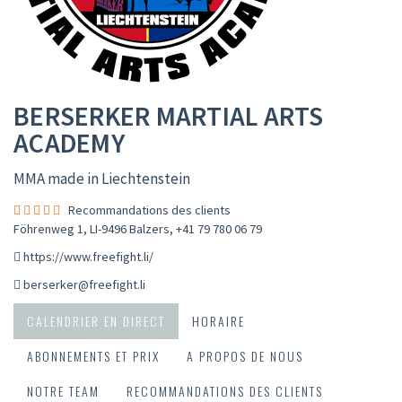
BERSERKER MARTIAL ARTS
ACADEMY
MMA made in Liechtenstein
Recommandations des clients
Föhrenweg 1, LI-9496 Balzers
,
+41 79 780 06 79
https://www.freefight.li/
berserker@freefight.li
CALENDRIER EN DIRECT
HORAIRE
ABONNEMENTS ET PRIX
A PROPOS DE NOUS
NOTRE TEAM
RECOMMANDATIONS DES CLIENTS