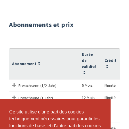
Abonnements et prix
Durée
de
Crédit
Abonnement
validité
6 Mois
Illimité
Erwachsene (1/2 Jahr)
12 Mois
Illimité
Erwachsene (1 Jahr)
4
Ce site utilise d'une part des cookies
Ce site utilise d'une part des cookies
3
Probetraining
Semaines
techniquement nécessaires pour garantir les
techniquement nécessaires pour garantir les
fonctions de base, et d'autre part des cookies
fonctions de base, et d'autre part des cookies
6 Mois
Illimité
Schüler (1/2 Jahr)