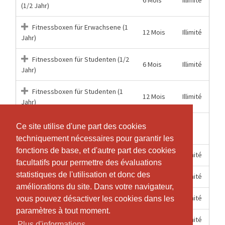
(1/2 Jahr)
Fitnessboxen für Erwachsene (1
12 Mois
Illimité
Jahr)
Fitnessboxen für Studenten (1/2
6 Mois
Illimité
Jahr)
Fitnessboxen für Studenten (1
12 Mois
Illimité
Jahr)
4
Ce site utilise d'une part des cookies
Ce site utilise d'une part des cookies
3
Probetraining
Semaines
techniquement nécessaires pour garantir les
techniquement nécessaires pour garantir les
fonctions de base, et d'autre part des cookies
fonctions de base, et d'autre part des cookies
6 Mois
Illimité
Schüler (1/2 Jahr)
facultatifs pour permettre des évaluations
facultatifs pour permettre des évaluations
statistiques de l'utilisation et donc des
statistiques de l'utilisation et donc des
12 Mois
Illimité
Schüler (1 Jahr)
améliorations du site. Dans votre navigateur,
améliorations du site. Dans votre navigateur,
6 Mois
Illimité
Studenten (1/2 Jahr)
vous pouvez désactiver les cookies dans les
vous pouvez désactiver les cookies dans les
paramètres à tout moment.
paramètres à tout moment.
12 Mois
Illimité
Studenten (1 Jahr)
Plus d'informations
Plus d'informations