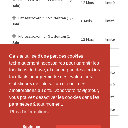
12 Mois
Illimité
Jahr)
Fitnessboxen für Studenten (1/2
6 Mois
Illimité
Jahr)
Fitnessboxen für Studenten (1
12 Mois
Illimité
Jahr)
4
Ce site utilise d'une part des cookies
Ce site utilise d'une part des cookies
3
Probetraining
Semaines
techniquement nécessaires pour garantir les
techniquement nécessaires pour garantir les
fonctions de base, et d'autre part des cookies
fonctions de base, et d'autre part des cookies
6 Mois
Illimité
Schüler (1/2 Jahr)
facultatifs pour permettre des évaluations
facultatifs pour permettre des évaluations
statistiques de l'utilisation et donc des
statistiques de l'utilisation et donc des
12 Mois
Illimité
Schüler (1 Jahr)
améliorations du site. Dans votre navigateur,
améliorations du site. Dans votre navigateur,
6 Mois
Illimité
Studenten (1/2 Jahr)
vous pouvez désactiver les cookies dans les
vous pouvez désactiver les cookies dans les
paramètres à tout moment.
paramètres à tout moment.
12 Mois
Illimité
Studenten (1 Jahr)
Plus d'informations
Plus d'informations
Seuls les
Seuls les