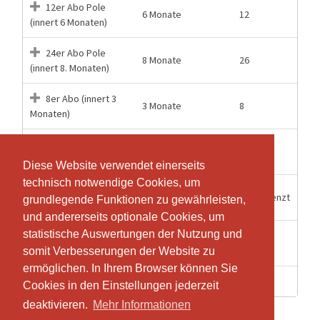
12er Abo Pole
6 Monate
12
(innert 6 Monaten)
24er Abo Pole
8 Monate
26
(innert 8. Monaten)
8er Abo (innert 3
3 Monate
8
Monaten)
Einzellektion Pole-
2 Wochen
1
Dance
Diese Website verwendet einerseits
Diese Website verwendet einerseits
technisch notwendige Cookies, um
technisch notwendige Cookies, um
Jahres Abo Teens
12 Monate
Unbegrenzt
grundlegende Funktionen zu gewährleisten,
grundlegende Funktionen zu gewährleisten,
Pole Dance
und andererseits optionale Cookies, um
und andererseits optionale Cookies, um
statistische Auswertungen der Nutzung und
statistische Auswertungen der Nutzung und
Privatstunde Pole
2 Wochen
1
Dance
somit Verbesserungen der Website zu
somit Verbesserungen der Website zu
ermöglichen. In Ihrem Browser können Sie
ermöglichen. In Ihrem Browser können Sie
2 Wochen
1
Schnupperstunde
Cookies in den Einstellungen jederzeit
Cookies in den Einstellungen jederzeit
deaktivieren.
deaktivieren.
Mehr Informationen
Mehr Informationen