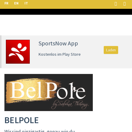
FR
EN
IT
SportsNow App
Laden
Kostenlos im Play Store
BELPOLE
Wir sind einzigartig, genau wie du.