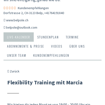
Kundenempfehlungen
Dorfstrasse 2, CH-3123 Belp
,
+41764191840
www.belpole.ch
belpole@outlook.com
LIVE-KALENDER
STUNDENPLAN
TERMINE
ABONNEMENTE & PREISE
VIDEOS
ÜBER UNS
UNSER TEAM
KUNDENEMPFEHLUNGEN
Zurück
Flexibility Training mit Marcia
Wir bieten dir jeden Montag von 19:00 - 20:00 Uhr ein