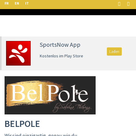
FR
EN
IT
SportsNow App
Laden
Kostenlos im Play Store
BELPOLE
Wir sind einzigartig, genau wie du.