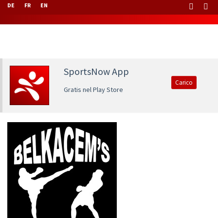
DE
FR
EN
SportsNow App
Carico
Gratis nel Play Store