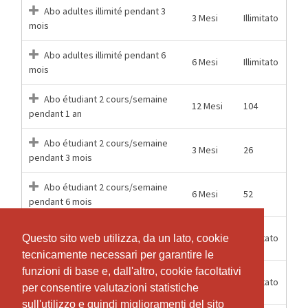
Abo adultes illimité pendant 3
3 Mesi
Illimitato
mois
Abo adultes illimité pendant 6
6 Mesi
Illimitato
mois
Abo étudiant 2 cours/semaine
12 Mesi
104
pendant 1 an
Abo étudiant 2 cours/semaine
3 Mesi
26
pendant 3 mois
Abo étudiant 2 cours/semaine
6 Mesi
52
pendant 6 mois
Abo étudiant illimité pendant 1
12 Mesi
Illimitato
Questo sito web utilizza, da un lato, cookie
Questo sito web utilizza, da un lato, cookie
an
tecnicamente necessari per garantire le
tecnicamente necessari per garantire le
funzioni di base e, dall'altro, cookie facoltativi
funzioni di base e, dall'altro, cookie facoltativi
Abo étudiant illimité pendant 3
3 Mesi
Illimitato
per consentire valutazioni statistiche
per consentire valutazioni statistiche
mois
sull'utilizzo e quindi miglioramenti del sito
sull'utilizzo e quindi miglioramenti del sito