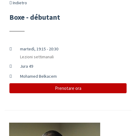
Indietro
Boxe - débutant
martedì, 19:15 - 20:30
Lezioni settimanali
Jura 49
Mohamed Belkacem
Prenotare ora