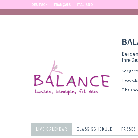
DEUTSCH
FRANÇAIS
ITALIANO
BAL
Bei den
Ihre Ge
Seegarte
www.ba
balanc
LIVE CALENDAR
CLASS SCHEDULE
PASSES