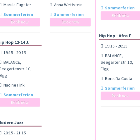
Marula Eugster
Anna Wettstein
Sommerferien
Sommerferien
Sommerferien
Book now
Book now
Book now
Hip Hop - Afro F
ip Hop 12-14 J.
19:15 - 20:15
19:15 - 20:15
BALANCE,
BALANCE,
Seegartenstr. 10,
Seegartenstr. 10,
Elgg
Elgg
Boris Da Costa
Nadine Fink
Sommerferien
Sommerferien
Book now
Book now
odern Jazz
20:15 - 21:15