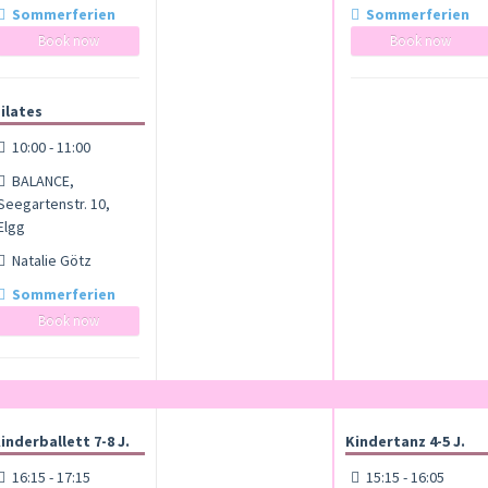
Sommerferien
Sommerferien
Book now
Book now
ilates
10:00 - 11:00
BALANCE,
Seegartenstr. 10,
Elgg
Natalie Götz
Sommerferien
Book now
inderballett 7-8 J.
Kindertanz 4-5 J.
16:15 - 17:15
15:15 - 16:05