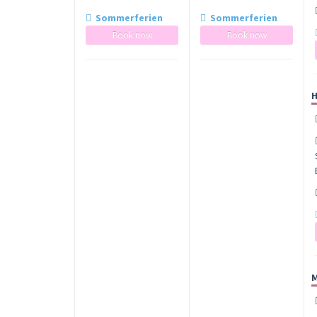
Sommerferien
Sommerferien
Book now
Book now
H
M