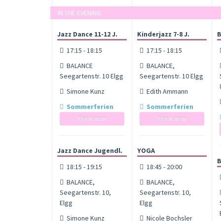
IN THE EVENING
Jazz Dance 11-12 J.
Kinderjazz 7-8 J.
B
17:15 - 18:15
17:15 - 18:15
BALANCE
BALANCE,
Seegartenstr. 10 Elgg
Seegartenstr. 10 Elgg
Simone Kunz
Edith Ammann
Sommerferien
Sommerferien
Book now
Book now
Jazz Dance Jugendl.
YOGA
B
18:15 - 19:15
18:45 - 20:00
BALANCE,
BALANCE,
Seegartenstr. 10,
Seegartenstr. 10,
Elgg
Elgg
Simone Kunz
Nicole Bochsler