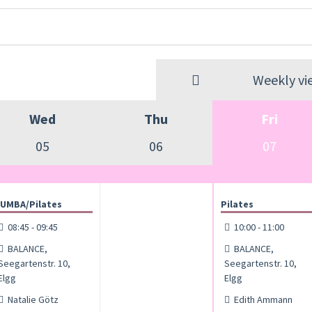
Weekly vi
Wed
Thu
Fri
05
06
07
UMBA/Pilates
Pilates
08:45 - 09:45
10:00 - 11:00
BALANCE,
BALANCE,
Seegartenstr. 10,
Seegartenstr. 10,
Elgg
Elgg
Natalie Götz
Edith Ammann