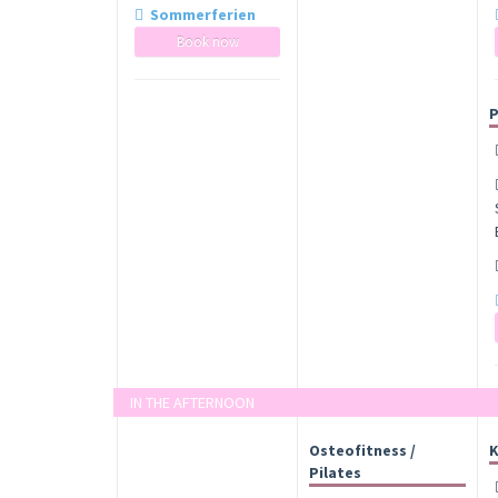
Sommerferien
Book now
P
IN THE AFTERNOON
Osteofitness /
K
Pilates