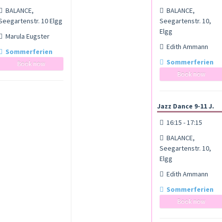
BALANCE,
BALANCE,
Seegartenstr. 10 Elgg
Seegartenstr. 10,
Elgg
Marula Eugster
Edith Ammann
Sommerferien
Sommerferien
Book now
Book now
Jazz Dance 9-11 J.
16:15 - 17:15
BALANCE,
Seegartenstr. 10,
Elgg
Edith Ammann
Sommerferien
Book now