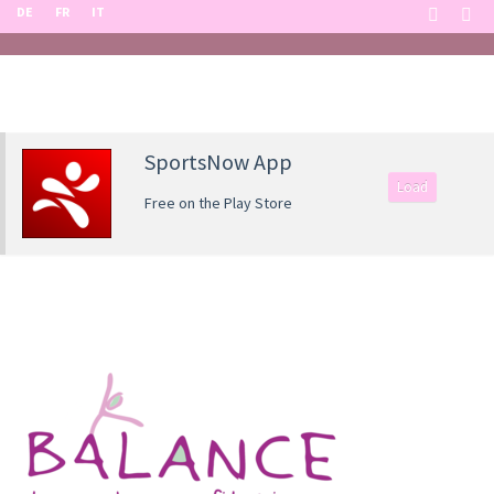
DE
FR
IT
SportsNow App
Load
Free on the Play Store