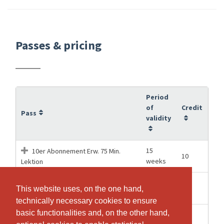
Passes & pricing
Period
of
Credit
Pass
validity
15
10er Abonnement Erw. 75 Min.
10
weeks
Lektion
24
10er Abonnement Erw. 75 Min.
10
This website uses, on the one hand,
This website uses, on the one hand,
Months
Lektion, 2 Jahre gültig
technically necessary cookies to ensure
technically necessary cookies to ensure
basic functionalities and, on the other hand,
basic functionalities and, on the other hand,
1 Days
1
1 Einzelbuchung 75-90 Min. Lektion