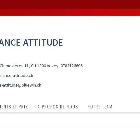
ANCE ATTITUDE
Chenevières 11, CH-1800 Vevey
,
0782126606
lance-attitude.ch
e-attitude@bluewin.ch
ENTS ET PRIX
A PROPOS DE NOUS
NOTRE TEAM