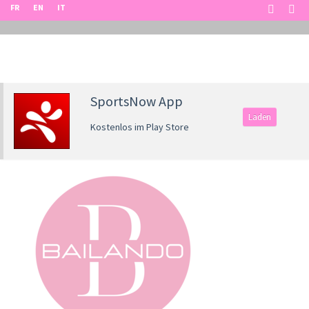
FR
EN
IT
SportsNow App
Laden
Kostenlos im Play Store