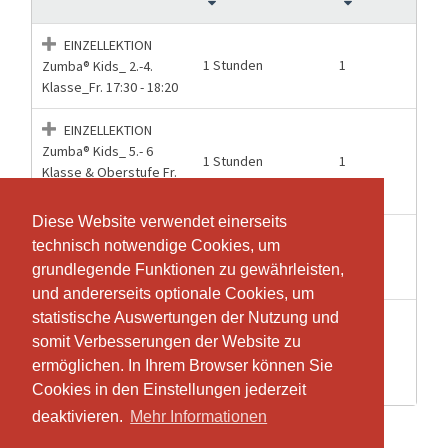
EINZELLEKTION
1 Stunden
1
Zumba® Kids_ 2.-4.
Klasse_Fr. 17:30 - 18:20
EINZELLEKTION
Zumba® Kids_ 5.- 6
1 Stunden
1
Klasse & Oberstufe Fr.
16:30 - 17:20
Diese Website verwendet einerseits
Diese Website verwendet einerseits
EINZELLEKTION
technisch notwendige Cookies, um
technisch notwendige Cookies, um
1 Stunden
1
Zumba® Kids_jr_ KG.-1.
grundlegende Funktionen zu gewährleisten,
grundlegende Funktionen zu gewährleisten,
Klasse_Mi. 16:00 - 16:50
und andererseits optionale Cookies, um
und andererseits optionale Cookies, um
statistische Auswertungen der Nutzung und
statistische Auswertungen der Nutzung und
Semester-Abo
Zumba® Kids_
somit Verbesserungen der Website zu
somit Verbesserungen der Website zu
25 Wochen
18
2.-4.Klasse_ Fr. 17:30 -
ermöglichen. In Ihrem Browser können Sie
ermöglichen. In Ihrem Browser können Sie
18:20
Cookies in den Einstellungen jederzeit
Cookies in den Einstellungen jederzeit
deaktivieren.
deaktivieren.
Mehr Informationen
Mehr Informationen