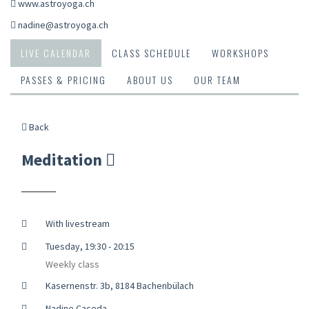
www.astroyoga.ch
nadine@astroyoga.ch
LIVE CALENDAR
CLASS SCHEDULE
WORKSHOPS
PASSES & PRICING
ABOUT US
OUR TEAM
Back
Meditation
With livestream
Tuesday, 19:30 - 20:15
Weekly class
Kasernenstr. 3b, 8184 Bachenbülach
Nadine Caceda