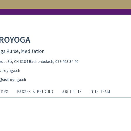
ROYOGA
ga Kurse, Meditation
str. 3b, CH-8184 Bachenbülach
,
079 463 34 40
troyoga.ch
@astroyoga.ch
HOPS
PASSES & PRICING
ABOUT US
OUR TEAM