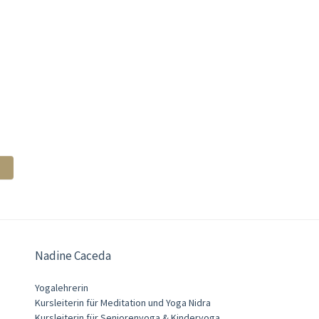
Nadine Caceda
Yogalehrerin
Kursleiterin für Meditation und Yoga Nidra
Kursleiterin für Seniorenyoga & Kinderyoga