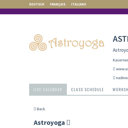
DEUTSCH
FRANÇAIS
ITALIANO
AST
Astroyo
Kasernen
www.as
nadine
LIVE CALENDAR
CLASS SCHEDULE
WORKS
Back
Astroyoga