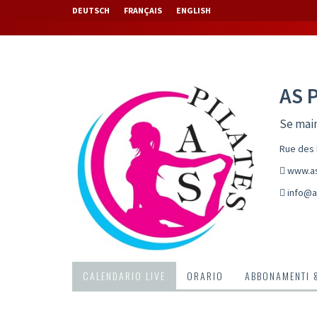
DEUTSCH
FRANÇAIS
ENGLISH
AS 
Se main
Rue des 
www.as
info@a
CALENDARIO LIVE
ORARIO
ABBONAMENTI 