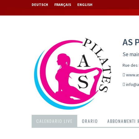
DEUTSCH
FRANÇAIS
ENGLISH
AS 
Se main
Rue des 
www.as
info@a
CALENDARIO LIVE
ORARIO
ABBONAMENTI 