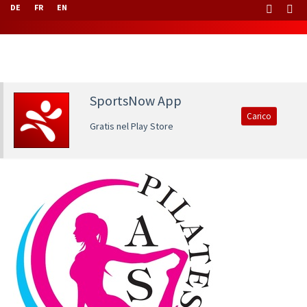
DE
FR
EN
SportsNow App
Carico
Gratis nel Play Store