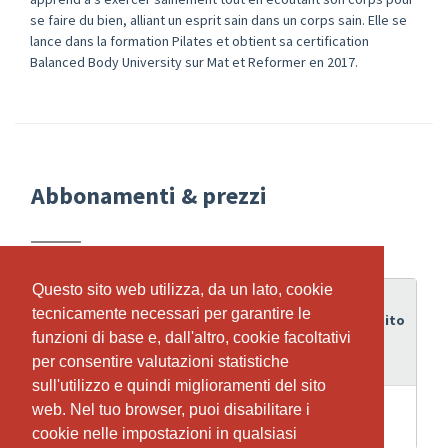
se faire du bien, alliant un esprit sain dans un corps sain. Elle se
lance dans la formation Pilates et obtient sa certification
Balanced Body University sur Mat et Reformer en 2017.
Abbonamenti & prezzi
Questo sito web utilizza, da un lato, cookie
Questo sito web utilizza, da un lato, cookie
Periodo
tecnicamente necessari per garantire le
tecnicamente necessari per garantire le
di
Credito
Abbonamento
funzioni di base e, dall'altro, cookie facoltativi
funzioni di base e, dall'altro, cookie facoltativi
validità
per consentire valutazioni statistiche
per consentire valutazioni statistiche
sull'utilizzo e quindi miglioramenti del sito
sull'utilizzo e quindi miglioramenti del sito
4
1 cours d'initiation gratuit sur le
web. Nel tuo browser, puoi disabilitare i
web. Nel tuo browser, puoi disabilitare i
1
Settimane
Reformer
cookie nelle impostazioni in qualsiasi
cookie nelle impostazioni in qualsiasi