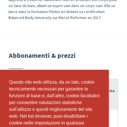
se faire du bien, alliant un esprit sain dans un corps sain. Elle se
lance dans la formation Pilates et obtient sa certification
Balanced Body University sur Mat et Reformer en 2017.
Abbonamenti & prezzi
Questo sito web utilizza, da un lato, cookie
Questo sito web utilizza, da un lato, cookie
Periodo
tecnicamente necessari per garantire le
tecnicamente necessari per garantire le
di
Credito
Abbonamento
funzioni di base e, dall'altro, cookie facoltativi
funzioni di base e, dall'altro, cookie facoltativi
validità
per consentire valutazioni statistiche
per consentire valutazioni statistiche
sull'utilizzo e quindi miglioramenti del sito
sull'utilizzo e quindi miglioramenti del sito
4
1 cours d'initiation gratuit sur le
web. Nel tuo browser, puoi disabilitare i
web. Nel tuo browser, puoi disabilitare i
1
Settimane
Reformer
cookie nelle impostazioni in qualsiasi
cookie nelle impostazioni in qualsiasi