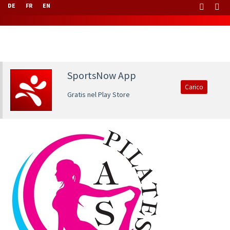
DE
FR
EN
SportsNow App
Carico
Gratis nel Play Store