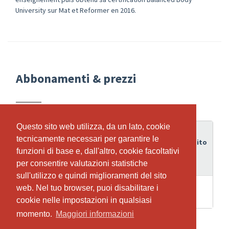
University sur Mat et Reformer en 2016.
Abbonamenti & prezzi
Questo sito web utilizza, da un lato, cookie
Questo sito web utilizza, da un lato, cookie
Periodo
tecnicamente necessari per garantire le
tecnicamente necessari per garantire le
di
Credito
Abbonamento
funzioni di base e, dall'altro, cookie facoltativi
funzioni di base e, dall'altro, cookie facoltativi
validità
per consentire valutazioni statistiche
per consentire valutazioni statistiche
sull'utilizzo e quindi miglioramenti del sito
sull'utilizzo e quindi miglioramenti del sito
4
1 cours d'initiation gratuit sur le
web. Nel tuo browser, puoi disabilitare i
web. Nel tuo browser, puoi disabilitare i
1
Settimane
Reformer
cookie nelle impostazioni in qualsiasi
cookie nelle impostazioni in qualsiasi
momento.
momento.
Maggiori informazioni
Maggiori informazioni