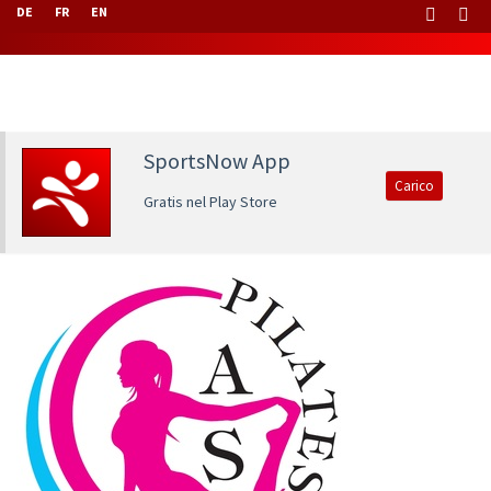
DE
FR
EN
SportsNow App
Carico
Gratis nel Play Store