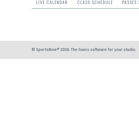
LIVE CALENDAR
CLASS SCHEDULE
PASSES
© SportsNow® 2026. The Swiss software for your studio.