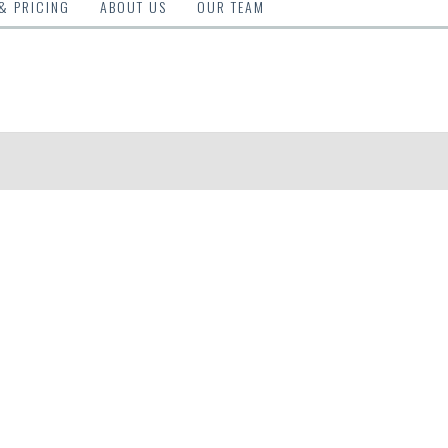
 & PRICING
ABOUT US
OUR TEAM