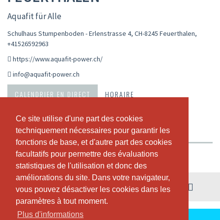
Aquafit für Alle
Schulhaus Stumpenboden - Erlenstrasse 4, CH-8245 Feuerthalen
,
+41526592963
https://www.aquafit-power.ch/
info@aquafit-power.ch
CALENDRIER EN DIRECT
HORAIRE
ABONNEMENTS ET PRIX
A PROPOS DE NOUS
Ce site utilise d'une part des cookies
Ce site utilise d'une part des cookies
techniquement nécessaires pour garantir les
techniquement nécessaires pour garantir les
NOTRE TEAM
fonctions de base, et d'autre part des cookies
fonctions de base, et d'autre part des cookies
facultatifs pour permettre des évaluations
facultatifs pour permettre des évaluations
Vue hebdomadaire
statistiques de l'utilisation et donc des
statistiques de l'utilisation et donc des
améliorations du site. Dans votre navigateur,
améliorations du site. Dans votre navigateur,
03. - 09. août
vous pouvez désactiver les cookies dans les
vous pouvez désactiver les cookies dans les
paramètres à tout moment.
paramètres à tout moment.
Plus d'informations
Plus d'informations
DURANT CETTE SEMAINE, IL N'Y A PAS DE COURS.