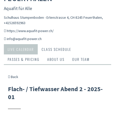
Aquafit für Alle
Schulhaus Stumpenboden - Erlenstrasse 4, CH-8245 Feuerthalen
,
+41526592963
https://www.aquafit-power.ch/
info@aquafit-power.ch
LIVE CALENDAR
CLASS SCHEDULE
PASSES & PRICING
ABOUT US
OUR TEAM
Back
Flach- / Tiefwasser Abend 2 - 2025-
01