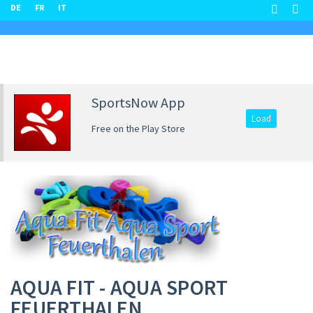
DE
FR
IT
SportsNow App
Load
Free on the Play Store
AQUA FIT - AQUA SPORT
FEUERTHALEN