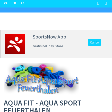
DE
FR
EN
SportsNow App
Carico
Gratis nel Play Store
AQUA FIT - AQUA SPORT
FEUERTHALEN