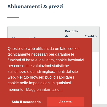
Abbonamenti & prezzi
Periodo
di
Credito
Abbonamento
validità
Questo sito web utilizza, da un lato, cookie
Questo sito web utilizza, da un lato, cookie
tecnicamente necessari per garantire le
tecnicamente necessari per garantire le
18.10.2026
funzioni di base e, dall'altro, cookie facoltativi
funzioni di base e, dall'altro, cookie facoltativi
2026-02
-
9
per consentire valutazioni statistiche
per consentire valutazioni statistiche
20.12.2026
sull'utilizzo e quindi miglioramenti del sito
sull'utilizzo e quindi miglioramenti del sito
2
web. Nel tuo browser, puoi disabilitare i
web. Nel tuo browser, puoi disabilitare i
2
Schnupperabo
Settimane
cookie nelle impostazioni in qualsiasi
cookie nelle impostazioni in qualsiasi
momento.
momento.
Maggiori informazioni
Maggiori informazioni
Solo il necessario
Solo il necessario
Accetta
Accetta