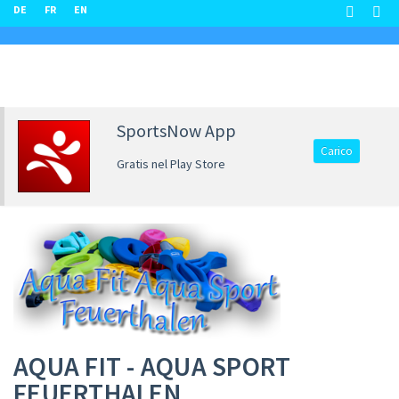
DE
FR
EN
SportsNow App
Carico
Gratis nel Play Store
AQUA FIT - AQUA SPORT
FEUERTHALEN