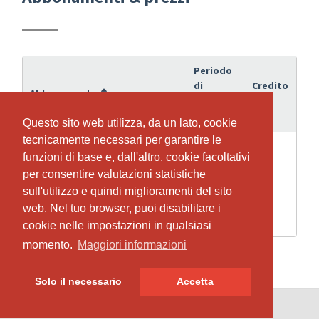
Periodo
di
Credito
Abbonamento
validità
Questo sito web utilizza, da un lato, cookie
Questo sito web utilizza, da un lato, cookie
tecnicamente necessari per garantire le
tecnicamente necessari per garantire le
18.10.2026
funzioni di base e, dall'altro, cookie facoltativi
funzioni di base e, dall'altro, cookie facoltativi
2026-02
-
9
per consentire valutazioni statistiche
per consentire valutazioni statistiche
20.12.2026
sull'utilizzo e quindi miglioramenti del sito
sull'utilizzo e quindi miglioramenti del sito
2
web. Nel tuo browser, puoi disabilitare i
web. Nel tuo browser, puoi disabilitare i
2
Schnupperabo
Settimane
cookie nelle impostazioni in qualsiasi
cookie nelle impostazioni in qualsiasi
momento.
momento.
Maggiori informazioni
Maggiori informazioni
Solo il necessario
Solo il necessario
Accetta
Accetta
© SportsNow® 2026. Il software svizzero per il tuo studio.