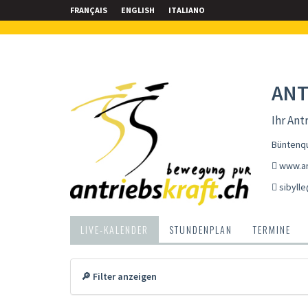
FRANÇAIS
ENGLISH
ITALIANO
ANT
Ihr An
Büntenqu
www.an
sibylle
LIVE-KALENDER
STUNDENPLAN
TERMINE
🔎 Filter anzeigen