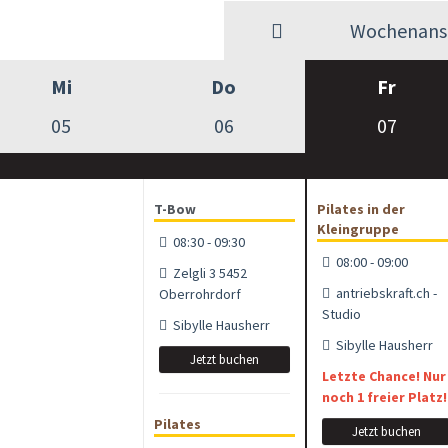
Wochenansi
Mi
Do
Fr
05
06
07
T-Bow
Pilates in der
Kleingruppe
08:30 - 09:30
08:00 - 09:00
Zelgli 3 5452
antriebskraft.ch -
Oberrohrdorf
Studio
Sibylle Hausherr
Sibylle Hausherr
Jetzt buchen
Letzte Chance! Nur
noch 1 freier Platz!
Pilates
Jetzt buchen