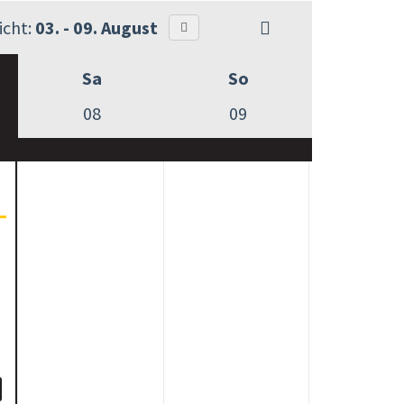
cht:
03. - 09. August
Sa
So
08
09