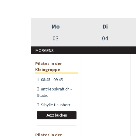
Mo
Di
03
04
MORGENS
Pilates in der
Kleingruppe
08:45 - 09:45
antriebskraft.ch -
Studio
Sibylle Hausherr
Jetzt buchen
Pilates in der