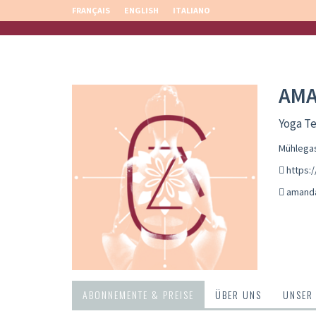
FRANÇAIS
ENGLISH
ITALIANO
AM
Yoga T
Mühlegas
https:
amand
ABONNEMENTE & PREISE
ÜBER UNS
UNSER