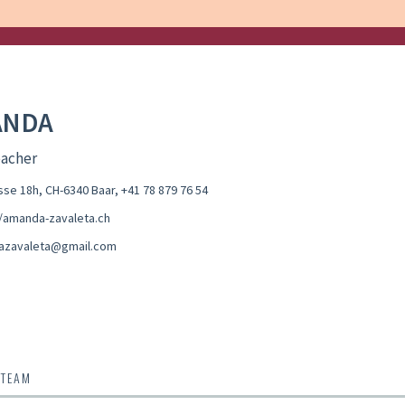
ANDA
eacher
se 18h, CH-6340 Baar
,
+41 78 879 76 54
//amanda-zavaleta.ch
azavaleta@gmail.com
 TEAM