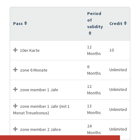
Period
of
Pass
Credit
validity
12
10
10er Karte
Months
6
Unlimited
zone 6 Monate
Months
12
Unlimited
zone member 1 Jahr
Months
13
zone member 1 Jahr (mit 1
Unlimited
Months
Monat Treuebonus)
24
Unlimited
zone member 2 Jahre
Months