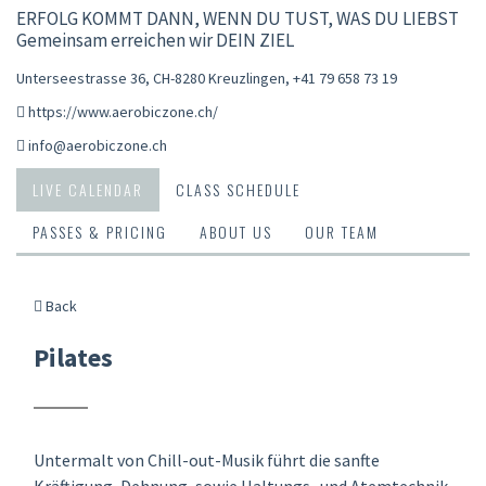
ERFOLG KOMMT DANN, WENN DU TUST, WAS DU LIEBST
Gemeinsam erreichen wir DEIN ZIEL
Unterseestrasse 36, CH-8280 Kreuzlingen
,
+41 79 658 73 19
https://www.aerobiczone.ch/
info@aerobiczone.ch
LIVE CALENDAR
CLASS SCHEDULE
PASSES & PRICING
ABOUT US
OUR TEAM
Back
Pilates
Untermalt von Chill-out-Musik führt die sanfte
Kräftigung, Dehnung, sowie Haltungs- und Atemtechnik