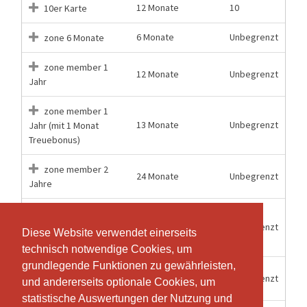
12 Monate
10
10er Karte
6 Monate
Unbegrenzt
zone 6 Monate
zone member 1
12 Monate
Unbegrenzt
Jahr
zone member 1
13 Monate
Unbegrenzt
Jahr (mit 1 Monat
Treuebonus)
zone member 2
24 Monate
Unbegrenzt
Jahre
zone member 2
26 Monate
Unbegrenzt
Jahre (mit 2 Monate
Diese Website verwendet einerseits
Diese Website verwendet einerseits
Treuebonus)
technisch notwendige Cookies, um
technisch notwendige Cookies, um
grundlegende Funktionen zu gewährleisten,
grundlegende Funktionen zu gewährleisten,
zone member
12 Monate
Unbegrenzt
und andererseits optionale Cookies, um
und andererseits optionale Cookies, um
limit* 1 Jahr
statistische Auswertungen der Nutzung und
statistische Auswertungen der Nutzung und