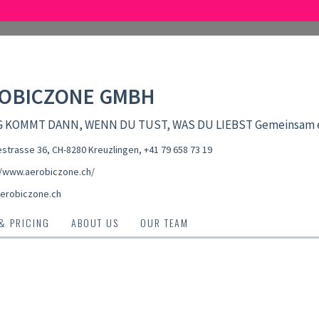
OBICZONE GMBH
 KOMMT DANN, WENN DU TUST, WAS DU LIEBST Gemeinsam err
strasse 36, CH-8280 Kreuzlingen
,
+41 79 658 73 19
//www.aerobiczone.ch/
erobiczone.ch
 & PRICING
ABOUT US
OUR TEAM