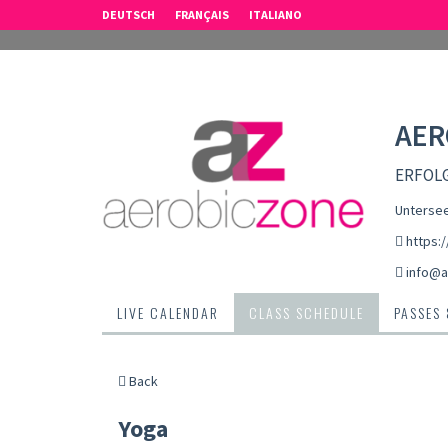
DEUTSCH
FRANÇAIS
ITALIANO
AER
ERFOLG
Untersee
https:
info@a
LIVE CALENDAR
CLASS SCHEDULE
PASSES
Back
Yoga