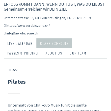
ERFOLG KOMMT DANN, WENN DU TUST, WAS DU LIEBST
Gemeinsam erreichen wir DEIN ZIEL
Unterseestrasse 36, CH-8280 Kreuzlingen
,
+41 79 658 73 19
https://www.aerobiczone.ch/
info@aerobiczone.ch
LIVE CALENDAR
CLASS SCHEDULE
PASSES & PRICING
ABOUT US
OUR TEAM
Back
Pilates
Untermalt von Chill-out-Musik führt die sanfte
Kräftigung, Dehnung, sowie Haltungs- und Atemtechnik