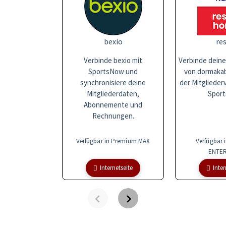
bexio
res
Verbinde bexio mit
Verbinde deine
SportsNow und
von dormakaba
synchronisiere deine
der Mitglieder
Mitgliederdaten,
Sport
Abonnemente und
Rechnungen.
Verfügbar in Premium MAX
Verfügbar 
ENTER
Internetseite
Inter