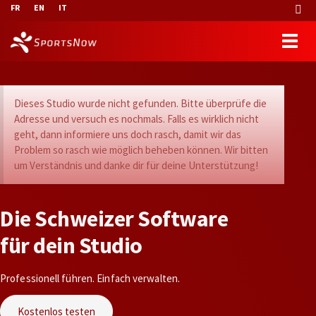
FR
EN
IT
Dieses Studio wurde nicht gefunden. Bitte überprüfe die
Adresse und versuch es nochmals. Falls es wirklich nicht
geht, dann informiere uns doch rasch, damit wir das
Problem so rasch wie möglich beheben können. Wir bitten
um Verständnis und danke dir für deine Unterstützung!
D
i
e
S
c
h
w
e
i
z
e
r
S
o
f
t
w
a
r
e
f
ü
r
d
e
i
n
S
t
u
d
i
o
Professionell führen. Einfach verwalten.
Kostenlos testen