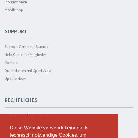
Integrationen
Mobile App
SUPPORT
Support Center für Studios
Help Center für Mitglieder
Kontakt
Durchstarten mit SportsNow
Update News
RECHTLICHES
Sicherheit und Datenschutz
Datenschutzerklärung
Diese Website verwendet einerseits
Diese Website verwendet einerseits
Geschäftsbedingungen
technisch notwendige Cookies, um
technisch notwendige Cookies, um