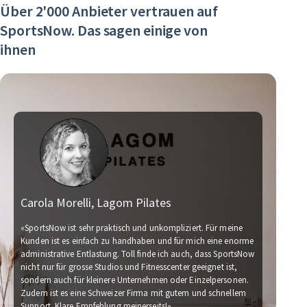
Über 2'000 Anbieter vertrauen auf
SportsNow. Das sagen einige von
ihnen
Carola Morelli, Lagom Pilates
Ma
«SportsNow ist sehr praktisch und unkompliziert. Für meine
Kunden ist es einfach zu handhaben und für mich eine enorme
administrative Entlastung. Toll finde ich auch, dass SportsNow
«Wir
nicht nur für grosse Studios und Fitnesscenter geeignet ist,
Für 
sondern auch für kleinere Unternehmen oder Einzelpersonen.
Wir 
Zudem ist es eine Schweizer Firma mit gutem und schnellem
für 
Support. Klare Empfehlung meinerseits!»
Fina