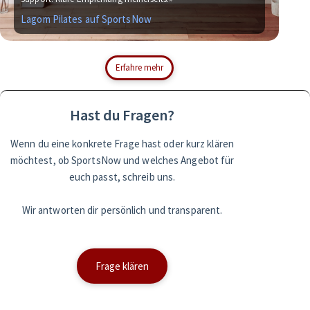
Lagom Pilates auf SportsNow
Sim
Erfahre mehr
Hast du Fragen?
Wenn du eine konkrete Frage hast oder kurz klären
möchtest, ob SportsNow und welches Angebot für
euch passt, schreib uns.
Wir antworten dir persönlich und transparent.
Frage klären