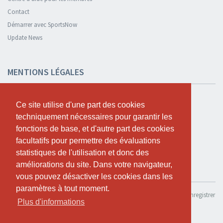
Contact
Démarrer avec SportsNow
Update News
MENTIONS LÉGALES
Sécurité et confidentialité
Ce site utilise d'une part des cookies
Ce site utilise d'une part des cookies
Déclaration de confidentialité
techniquement nécessaires pour garantir les
techniquement nécessaires pour garantir les
Termes et conditions
fonctions de base, et d'autre part des cookies
fonctions de base, et d'autre part des cookies
Cookie Policy
facultatifs pour permettre des évaluations
facultatifs pour permettre des évaluations
statistiques de l'utilisation et donc des
statistiques de l'utilisation et donc des
améliorations du site. Dans votre navigateur,
améliorations du site. Dans votre navigateur,
TESTER GRATUITEMENT
vous pouvez désactiver les cookies dans les
vous pouvez désactiver les cookies dans les
paramètres à tout moment.
paramètres à tout moment.
Si tu souhaites utiliser SportsNow pour ton propre studio, tu peux l’enregistrer
Plus d'informations
Plus d'informations
ici.
Tester gratuitement