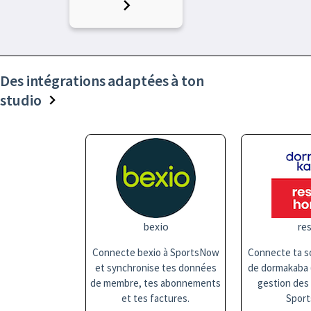
Des intégrations adaptées à ton
studio
bexio
res
Connecte bexio à SportsNow
Connecte ta so
et synchronise tes données
de dormakaba (
de membre, tes abonnements
gestion des
et tes factures.
Sport