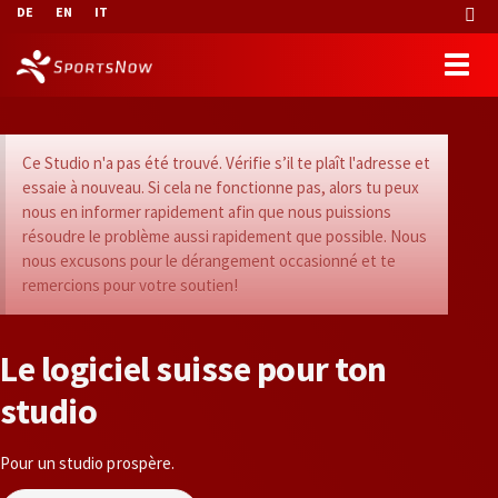
DE
EN
IT
Ce Studio n'a pas été trouvé. Vérifie s’il te plaît l'adresse et
essaie à nouveau. Si cela ne fonctionne pas, alors tu peux
nous en informer rapidement afin que nous puissions
résoudre le problème aussi rapidement que possible. Nous
nous excusons pour le dérangement occasionné et te
remercions pour votre soutien!
L
e
l
o
g
i
c
i
e
l
s
u
i
s
s
e
p
o
u
r
t
o
n
s
t
u
d
i
o
Pour un studio prospère.