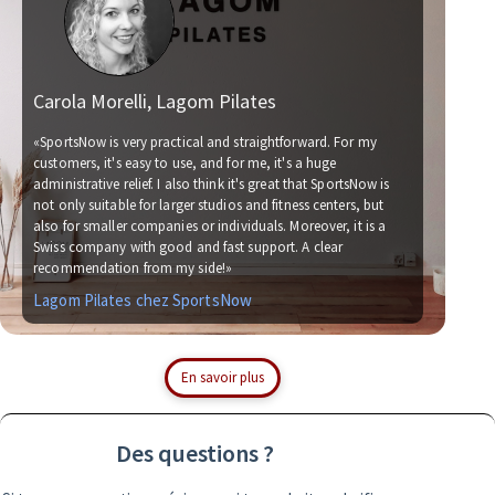
Carola Morelli, Lagom Pilates
Matt
«SportsNow is very practical and straightforward. For my
customers, it's easy to use, and for me, it's a huge
administrative relief. I also think it's great that SportsNow is
«We hav
not only suitable for larger studios and fitness centers, but
now. Wo
also for smaller companies or individuals. Moreover, it is a
for us.
Swiss company with good and fast support. A clear
soccer 
recommendation from my side!»
with on
Lagom Pilates chez SportsNow
Simpl
En savoir plus
Des questions ?