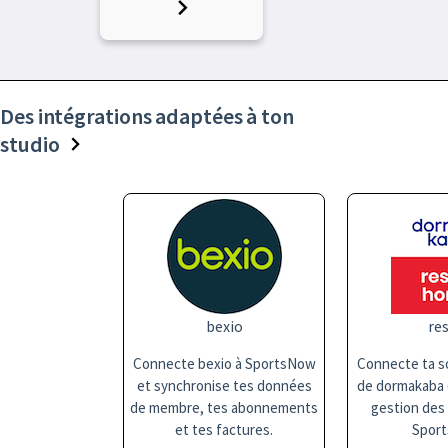
Des intégrations adaptées à ton
studio
bexio
res
Connecte bexio à SportsNow
Connecte ta so
et synchronise tes données
de dormakaba (
de membre, tes abonnements
gestion des
et tes factures.
Sport