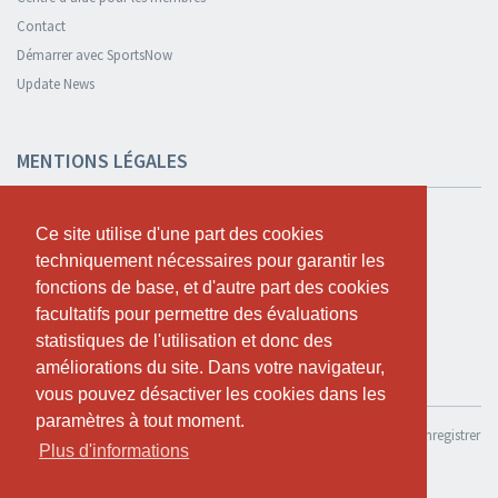
Contact
Démarrer avec SportsNow
Update News
MENTIONS LÉGALES
Sécurité et confidentialité
Ce site utilise d'une part des cookies
Ce site utilise d'une part des cookies
Déclaration de confidentialité
techniquement nécessaires pour garantir les
techniquement nécessaires pour garantir les
Termes et conditions
fonctions de base, et d'autre part des cookies
fonctions de base, et d'autre part des cookies
Cookie Policy
facultatifs pour permettre des évaluations
facultatifs pour permettre des évaluations
statistiques de l'utilisation et donc des
statistiques de l'utilisation et donc des
améliorations du site. Dans votre navigateur,
améliorations du site. Dans votre navigateur,
TESTER GRATUITEMENT
vous pouvez désactiver les cookies dans les
vous pouvez désactiver les cookies dans les
paramètres à tout moment.
paramètres à tout moment.
Si tu souhaites utiliser SportsNow pour ton propre studio, tu peux l’enregistrer
Plus d'informations
Plus d'informations
ici.
Tester gratuitement