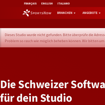
FRANÇAIS
ENGLISH
ITALIANO
BRANCHEN
ANGEBOTE
Dieses Studio wurde nicht gefunden. Bitte überprüfe die Adresse
Problem so rasch wie möglich beheben können. Wir bitten um V
D
i
e
S
c
h
w
e
i
z
e
r
S
o
f
t
w
f
ü
r
d
e
i
n
S
t
u
d
i
o