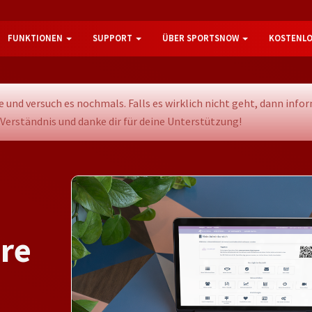
FUNKTIONEN
SUPPORT
ÜBER SPORTSNOW
KOSTENLO
 und versuch es nochmals. Falls es wirklich nicht geht, dann infor
erständnis und danke dir für deine Unterstützung!
a
r
e