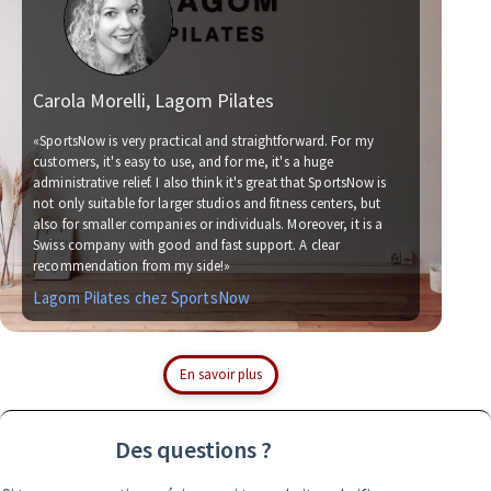
rola Morelli, Lagom Pilates
Matthia
ortsNow is very practical and straightforward. For my
tomers, it's easy to use, and for me, it's a huge
inistrative relief. I also think it's great that SportsNow is
«We have b
 only suitable for larger studios and fitness centers, but
now. Worki
o for smaller companies or individuals. Moreover, it is a
for us. We 
iss company with good and fast support. A clear
soccer camp
commendation from my side!»
with one pr
gom Pilates chez SportsNow
Simplyfo
En savoir plus
Des questions ?