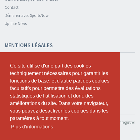
Contact
Démarrer avec SportsNow
Update News
MENTIONS LÉGALES
Sécurité et confidentialité
Ce site utilise d'une part des cookies
Ce site utilise d'une part des cookies
Déclaration de confidentialité
techniquement nécessaires pour garantir les
techniquement nécessaires pour garantir les
Termes et conditions
fonctions de base, et d'autre part des cookies
fonctions de base, et d'autre part des cookies
Cookie Policy
facultatifs pour permettre des évaluations
facultatifs pour permettre des évaluations
statistiques de l'utilisation et donc des
statistiques de l'utilisation et donc des
améliorations du site. Dans votre navigateur,
améliorations du site. Dans votre navigateur,
TESTER GRATUITEMENT
vous pouvez désactiver les cookies dans les
vous pouvez désactiver les cookies dans les
paramètres à tout moment.
paramètres à tout moment.
Si tu souhaites utiliser SportsNow pour ton propre studio, tu peux l’enregistrer
Plus d'informations
Plus d'informations
ici.
Tester gratuitement