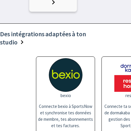
Des intégrations adaptées à ton
studio
bexio
res
Connecte bexio à SportsNow
Connecte ta so
et synchronise tes données
de dormakaba (
de membre, tes abonnements
gestion des
et tes factures.
Sport