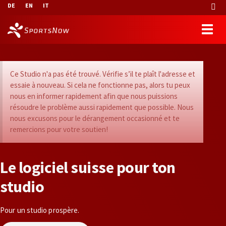
DE
EN
IT
Ce Studio n'a pas été trouvé. Vérifie s’il te plaît l'adresse et
essaie à nouveau. Si cela ne fonctionne pas, alors tu peux
nous en informer rapidement afin que nous puissions
résoudre le problème aussi rapidement que possible. Nous
nous excusons pour le dérangement occasionné et te
remercions pour votre soutien!
L
e
l
o
g
i
c
i
e
l
s
u
i
s
s
e
p
o
u
r
t
o
n
s
t
u
d
i
o
Pour un studio prospère.