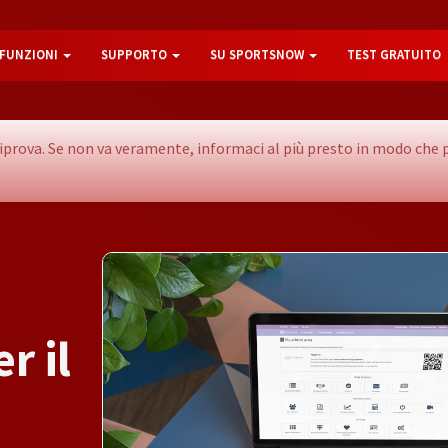
FUNZIONI
SUPPORTO
SU SPORTSNOW
TEST GRATUITO
e riprova. Se non va veramente, informaci al più presto in modo c
e
r
i
l