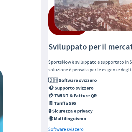
Sviluppato per il merca
SportsNow è sviluppato e supportato in S
soluzione è pensata per le esigenze degli s
🇨🇭 Software svizzero
🎧 Supporto svizzero
💳 TWINT & Fatture QR
🧾 Tariffa 595
🔒 Sicurezza e privacy
🌍 Multilinguismo
Software svizzero