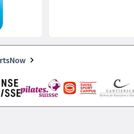
portsNow