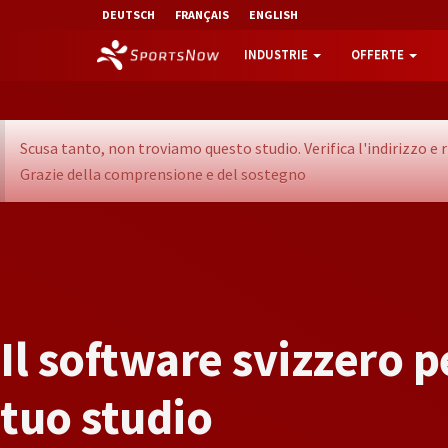
DEUTSCH
FRANÇAIS
ENGLISH
INDUSTRIE
OFFERTE
Scusa tanto, non troviamo questo studio. Verifica l'indirizzo 
Grazie della comprensione e del sostegno
I
l
s
o
f
t
w
a
r
e
s
v
i
z
z
e
r
o
p
t
u
o
s
t
u
d
i
o