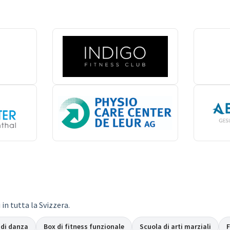
in tutta la Svizzera.
 di danza
Box di fitness funzionale
Scuola di arti marziali
F