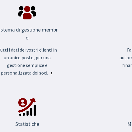
istema di gestione membr
o
Fa
utti i dati dei vostri clienti in
automa
un unico posto, per una
fina
gestione semplice e
personalizzata dei soci.
Statistiche
Ma