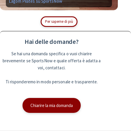
Lagom Pilates su SportsNow
Si
Per saperne di più
Hai delle domande?
Se hai una domanda specifica o vuoi chiarire
brevemente se SportsNow e quale offerta è adatta a
voi, contattaci.
Ti risponderemo in modo personale e trasparente.
Chiarire la mia domanda