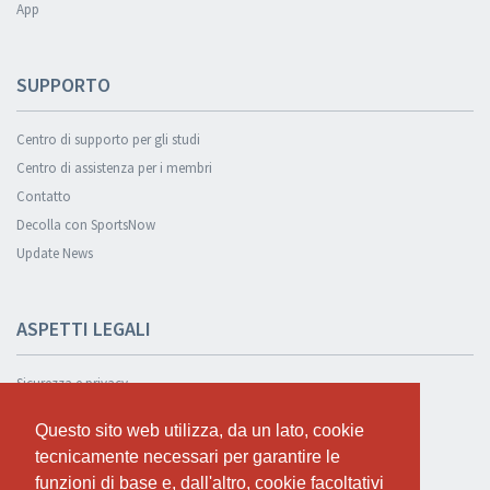
App
SUPPORTO
Centro di supporto per gli studi
Centro di assistenza per i membri
Contatto
Decolla con SportsNow
Update News
ASPETTI LEGALI
Sicurezza e privacy
Informativa sulla privacy
Questo sito web utilizza, da un lato, cookie
Questo sito web utilizza, da un lato, cookie
Condizioni Generali
tecnicamente necessari per garantire le
tecnicamente necessari per garantire le
Cookie Policy
funzioni di base e, dall'altro, cookie facoltativi
funzioni di base e, dall'altro, cookie facoltativi