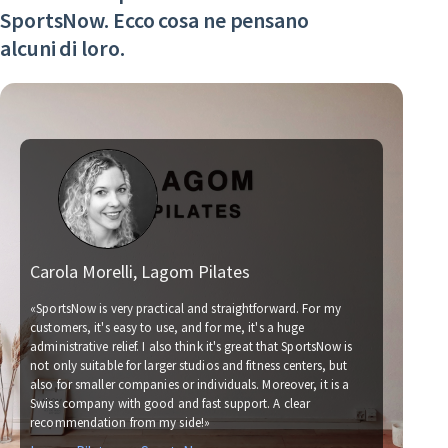
SportsNow. Ecco cosa ne pensano
alcuni di loro.
Carola Morelli, Lagom Pilates
Ma
«SportsNow is very practical and straightforward. For my
customers, it's easy to use, and for me, it's a huge
administrative relief. I also think it's great that SportsNow is
«We
not only suitable for larger studios and fitness centers, but
now
also for smaller companies or individuals. Moreover, it is a
for
Swiss company with good and fast support. A clear
soc
recommendation from my side!»
wit