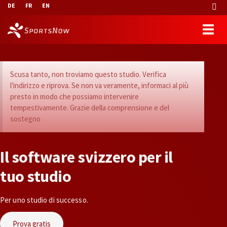
DE
FR
EN
Scusa tanto, non troviamo questo studio. Verifica
l'indirizzo e riprova. Se non va veramente, informaci al più
presto in modo che possiamo intervenire
tempestivamente. Grazie della comprensione e del
sostegno
I
l
s
o
f
t
w
a
r
e
s
v
i
z
z
e
r
o
p
e
r
i
l
t
u
o
s
t
u
d
i
o
Per uno studio di successo.
Prova gratis