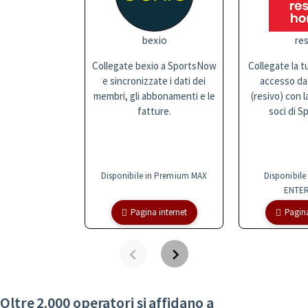
bexio
res
Collegate bexio a SportsNow
Collegate la t
e sincronizzate i dati dei
accesso da
membri, gli abbonamenti e le
(resivo) con l
fatture.
soci di S
Disponibile in Premium MAX
Disponibile
ENTER
Pagina internet
Pagina
Oltre 2.000 operatori si affidano a