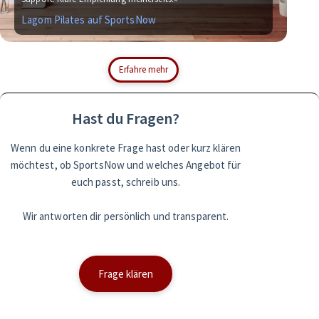
Lagom Pilates auf SportsNow
Si
Erfahre mehr
Hast du Fragen?
Wenn du eine konkrete Frage hast oder kurz klären
möchtest, ob SportsNow und welches Angebot für
euch passt, schreib uns.
Wir antworten dir persönlich und transparent.
Frage klären