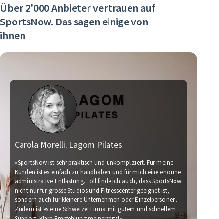
Über 2'000 Anbieter vertrauen auf
SportsNow. Das sagen einige von
ihnen
Carola Morelli, Lagom Pilates
Ma
«SportsNow ist sehr praktisch und unkompliziert. Für meine
Kunden ist es einfach zu handhaben und für mich eine enorme
administrative Entlastung. Toll finde ich auch, dass SportsNow
«Wi
nicht nur für grosse Studios und Fitnesscenter geeignet ist,
Für
sondern auch für kleinere Unternehmen oder Einzelpersonen.
Wir
Zudem ist es eine Schweizer Firma mit gutem und schnellem
für
Support. Klare Empfehlung meinerseits!»
Fin