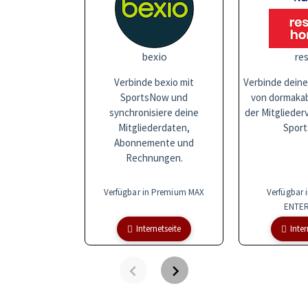
bexio
res
Verbinde bexio mit
Verbinde deine
SportsNow und
von dormakaba
synchronisiere deine
der Mitglieder
Mitgliederdaten,
Sport
Abonnemente und
Rechnungen.
Verfügbar in Premium MAX
Verfügbar 
ENTER
Internetseite
Inter