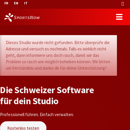
FR
EN
IT
Dieses Studio wurde nicht gefunden. Bitte überprüfe die
Adresse und versuch es nochmals. Falls es wirklich nicht
geht, dann informiere uns doch rasch, damit wir das
Problem so rasch wie möglich beheben können. Wir bitten
um Verständnis und danke dir für deine Unterstützung!
D
i
e
S
c
h
w
e
i
z
e
r
S
o
f
t
w
a
r
e
f
ü
r
d
e
i
n
S
t
u
d
i
o
Professionell führen. Einfach verwalten.
Kostenlos testen