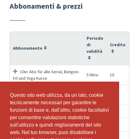
Abbonamenti & prezzi
Periodo
di
Credito
Abbonamento
validità
10er Abo für alle Aerial, Bungee-
5 Mesi
10
Fit und Yoga Kurse
5er Abo für alle Aerial und
4 Mesi
5
Questo sito web utilizza, da un lato, cookie
Questo sito web utilizza, da un lato, cookie
Bungee-Fit und Yoga Kurse
tecnicamente necessari per garantire le
tecnicamente necessari per garantire le
funzioni di base e, dall'altro, cookie facoltativi
funzioni di base e, dall'altro, cookie facoltativi
2 Mesi
1
Einzeleintritt
per consentire valutazioni statistiche
per consentire valutazioni statistiche
4 Mesi
3
Schnupperkurs Abo
sull'utilizzo e quindi miglioramenti del sito
sull'utilizzo e quindi miglioramenti del sito
web. Nel tuo browser, puoi disabilitare i
web. Nel tuo browser, puoi disabilitare i
4 Mesi
1
Schnupperlektion