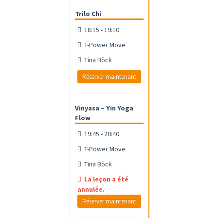
Trilo Chi
18:15 - 19:10
T-Power Move
Tina Böck
Réserver maintenant
Vinyasa – Yin Yoga
Flow
19:45 - 20:40
T-Power Move
Tina Böck
La leçon a été
annulée.
Réserver maintenant