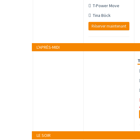
T-Power Move
Tina Böck
Réserver maintenant
L'APRÈS-MIDI
T
LE SOIR