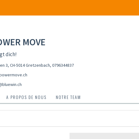
OWER MOVE
gt dich!
en 3, CH-5014 Gretzenbach
,
0796344837
-powermove.ch
i@bluewin.ch
A PROPOS DE NOUS
NOTRE TEAM