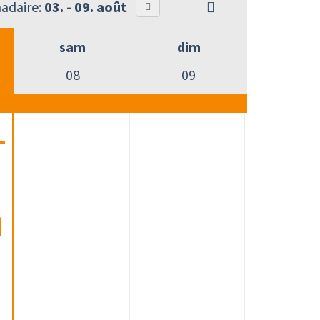
adaire:
03. - 09. août
sam
dim
08
09