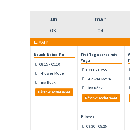
lun
mar
03
04
LE MATIN
Bauch-Beine-Po
Fit i Tag starte mit
V
Yoga
F
08:15 - 09:10
07:00 - 07:55
T-Power Move
T-Power Move
Tina Böck
Tina Böck
Réserver maintenant
Réserver maintenant
Pilates
08:30 - 09:25