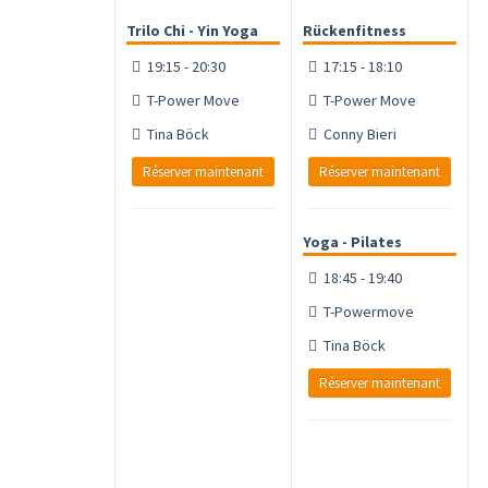
Trilo Chi - Yin Yoga
Rückenfitness
19:15 - 20:30
17:15 - 18:10
T-Power Move
T-Power Move
Tina Böck
Conny Bieri
Réserver maintenant
Réserver maintenant
Yoga - Pilates
18:45 - 19:40
T-Powermove
Tina Böck
Réserver maintenant