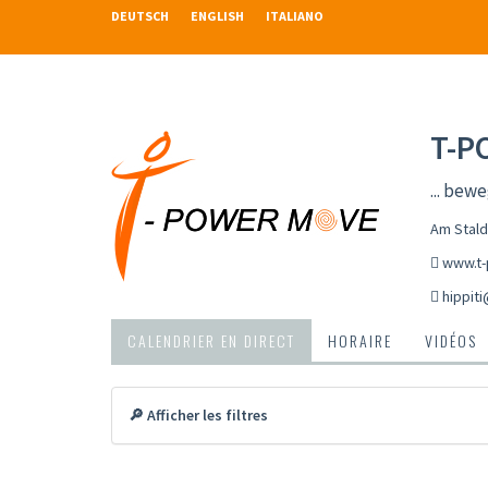
DEUTSCH
ENGLISH
ITALIANO
T-P
... bewe
Am Stald
www.t
hippit
CALENDRIER EN DIRECT
HORAIRE
VIDÉOS
🔎 Afficher les filtres