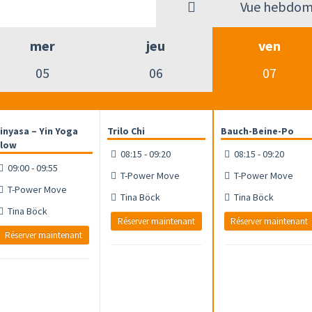
Vue hebdom
mer
jeu
ven
05
06
07
inyasa – Yin Yoga
Trilo Chi
Bauch-Beine-Po
low
08:15 - 09:20
08:15 - 09:20
09:00 - 09:55
T-Power Move
T-Power Move
T-Power Move
Tina Böck
Tina Böck
Tina Böck
Réserver maintenant
Réserver maintenant
Réserver maintenant