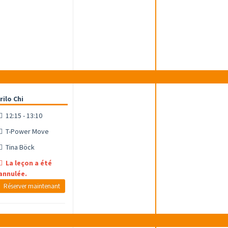
rilo Chi
12:15 - 13:10
T-Power Move
Tina Böck
La leçon a été
annulée.
Réserver maintenant