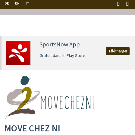
DE
EN
IT
SportsNow App
Télécharger
Gratuit dans le Play Store
MOVE CHEZ NI