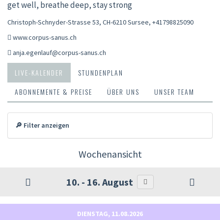
get well, breathe deep, stay strong
Christoph-Schnyder-Strasse 53, CH-6210 Sursee
,
+41798825090
www.corpus-sanus.ch
anja.egenlauf@corpus-sanus.ch
LIVE-KALENDER
STUNDENPLAN
ABONNEMENTE & PREISE
ÜBER UNS
UNSER TEAM
🔎 Filter anzeigen
Wochenansicht
10. - 16. August
DIENSTAG, 11.08.2026