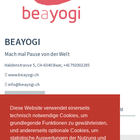
BEAYOGI
Mach mal Pause von der Welt
Haldenstrasse 5, CH-6340 Baar
,
+41792002285
www.beayogi.ch
info@beayogi.ch
LIVE-KALENDER
STUNDENPLAN
Diese Website verwendet einerseits
Diese Website verwendet einerseits
ABONNEMENTE & PREISE
ÜBER UNS
UNSER TEAM
technisch notwendige Cookies, um
technisch notwendige Cookies, um
grundlegende Funktionen zu gewährleisten,
grundlegende Funktionen zu gewährleisten,
Wochenansicht
und andererseits optionale Cookies, um
und andererseits optionale Cookies, um
statistische Auswertungen der Nutzung und
statistische Auswertungen der Nutzung und