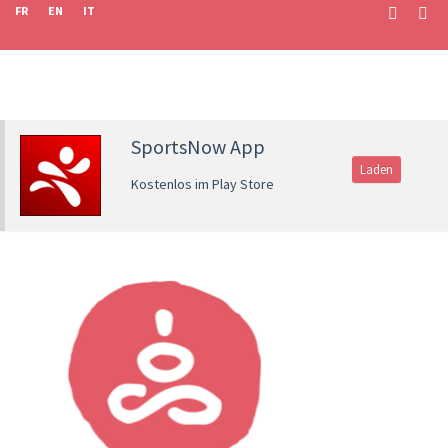
FR
EN
IT
SportsNow App
Laden
Kostenlos im Play Store