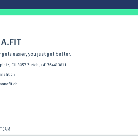
A.FIT
r gets easier, you just get better.
latz, CH-8057 Zurich
,
+41764413811
nafit.ch
annafit.ch
 TEAM