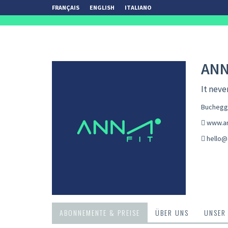
FRANÇAIS
ENGLISH
ITALIANO
ANN
It neve
Bucheggp
www.an
hello@
ABONNEMENTE & PREISE
ÜBER UNS
UNSER