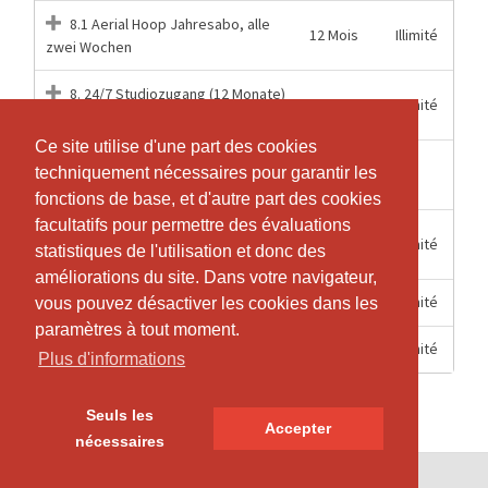
8.1 Aerial Hoop Jahresabo, alle
12 Mois
Illimité
zwei Wochen
8. 24/7 Studiozugang (12 Monate)
12 Mois
Illimité
/ Studio access (12 months)
Ce site utilise d'une part des cookies
Ce site utilise d'une part des cookies
9. 24/7 Studiozugang (5 Stunden)
techniquement nécessaires pour garantir les
techniquement nécessaires pour garantir les
1 Heures
1
/ Studio access (5hours)
fonctions de base, et d'autre part des cookies
fonctions de base, et d'autre part des cookies
facultatifs pour permettre des évaluations
facultatifs pour permettre des évaluations
15
Mitgliederzugang 24/7 Aerial
Illimité
statistiques de l'utilisation et donc des
statistiques de l'utilisation et donc des
Semaines
Hoop
améliorations du site. Dans votre navigateur,
améliorations du site. Dans votre navigateur,
6 Mois
Illimité
Mitgliederzugang 24/7 Halbjahr
vous pouvez désactiver les cookies dans les
vous pouvez désactiver les cookies dans les
paramètres à tout moment.
paramètres à tout moment.
12 Mois
Illimité
Mitgliederzugang 24/7 Jahr
Plus d'informations
Plus d'informations
Seuls les
Seuls les
Accepter
Accepter
nécessaires
nécessaires
© SportsNow® 2026. Le logiciel suisse pour ton studio.