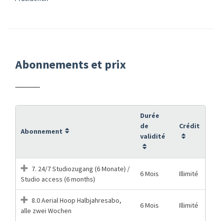
Abonnements et prix
Durée
de
Crédit
Abonnement
validité
7. 24/7 Studiozugang (6 Monate) /
6 Mois
Illimité
Studio access (6 months)
8.0 Aerial Hoop Halbjahresabo,
6 Mois
Illimité
alle zwei Wochen