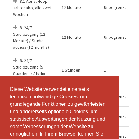
8.1 Aerial Hoop
12 Monate
Unbegrenzt
Jahresabo, alle zwei
Wochen
8. 24/7
Studiozugang (12
12 Monate
Unbegrenzt
Monate) / Studio
access (12 months)
9. 24/7
Studiozugang (5
1 Stunden
1
Stunden) / Studio
access (5hours)
Diese Website verwendet einerseits
Diese Website verwendet einerseits
Mitgliederzugang
15 Wochen
Unbegrenzt
technisch notwendige Cookies, um
technisch notwendige Cookies, um
24/7 Aerial Hoop
grundlegende Funktionen zu gewährleisten,
grundlegende Funktionen zu gewährleisten,
und andererseits optionale Cookies, um
und andererseits optionale Cookies, um
Mitgliederzugang
6 Monate
Unbegrenzt
statistische Auswertungen der Nutzung und
statistische Auswertungen der Nutzung und
24/7 Halbjahr
somit Verbesserungen der Website zu
somit Verbesserungen der Website zu
Mitgliederzugang
ermöglichen. In Ihrem Browser können Sie
ermöglichen. In Ihrem Browser können Sie
12 Monate
Unbegrenzt