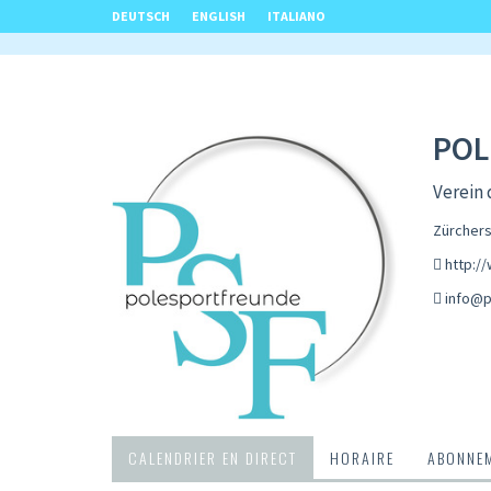
DEUTSCH
ENGLISH
ITALIANO
POL
Verein
Zürchers
http:/
info@p
CALENDRIER EN DIRECT
HORAIRE
ABONNEM