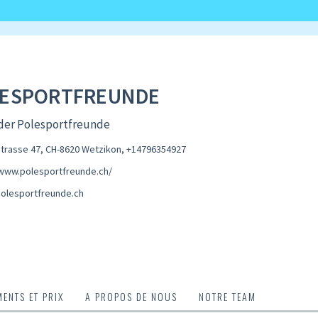
ESPORTFREUNDE
 der Polesportfreunde
trasse 47, CH-8620 Wetzikon
,
+14796354927
/www.polesportfreunde.ch/
olesportfreunde.ch
ENTS ET PRIX
A PROPOS DE NOUS
NOTRE TEAM