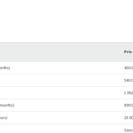
Prix
onths)
450.
540.
1 06
 months)
899.
ours)
25.0
Sans 