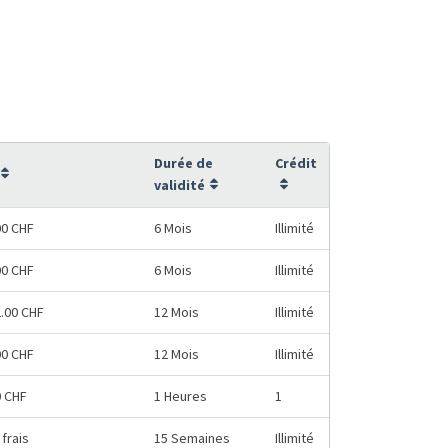
Durée de
Crédit
validité
00 CHF
6 Mois
Illimité
00 CHF
6 Mois
Illimité
2.00 CHF
12 Mois
Illimité
00 CHF
12 Mois
Illimité
0 CHF
1 Heures
1
frais
15 Semaines
Illimité