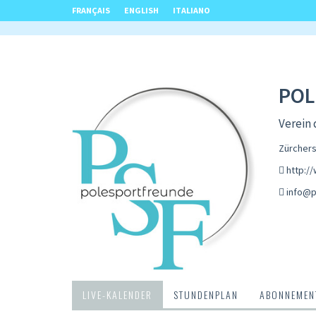
FRANÇAIS
ENGLISH
ITALIANO
POL
Verein
Zürchers
http:/
info@p
LIVE-KALENDER
STUNDENPLAN
ABONNEMENT