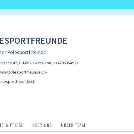
ESPORTFREUNDE
 der Polesportfreunde
trasse 47, CH-8620 Wetzikon
,
+14796354927
/www.polesportfreunde.ch/
olesportfreunde.ch
E & PREISE
ÜBER UNS
UNSER TEAM