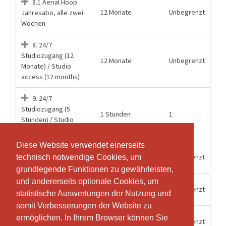
8.1 Aerial Hoop
12 Monate
Unbegrenzt
Jahresabo, alle zwei
Wochen
8. 24/7
Studiozugang (12
12 Monate
Unbegrenzt
Monate) / Studio
access (12 months)
9. 24/7
Studiozugang (5
1 Stunden
1
Stunden) / Studio
access (5hours)
Diese Website verwendet einerseits
Diese Website verwendet einerseits
Mitgliederzugang
15 Wochen
Unbegrenzt
technisch notwendige Cookies, um
technisch notwendige Cookies, um
24/7 Aerial Hoop
grundlegende Funktionen zu gewährleisten,
grundlegende Funktionen zu gewährleisten,
und andererseits optionale Cookies, um
und andererseits optionale Cookies, um
Mitgliederzugang
6 Monate
Unbegrenzt
statistische Auswertungen der Nutzung und
statistische Auswertungen der Nutzung und
24/7 Halbjahr
somit Verbesserungen der Website zu
somit Verbesserungen der Website zu
Mitgliederzugang
ermöglichen. In Ihrem Browser können Sie
ermöglichen. In Ihrem Browser können Sie
12 Monate
Unbegrenzt