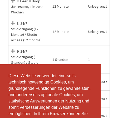
8.1 Aerial Hoop
12 Monate
Unbegrenzt
Jahresabo, alle zwei
Wochen
8. 24/7
Studiozugang (12
12 Monate
Unbegrenzt
Monate) / Studio
access (12 months)
9. 24/7
Studiozugang (5
1 Stunden
1
Stunden) / Studio
access (5hours)
Diese Website verwendet einerseits
Diese Website verwendet einerseits
Mitgliederzugang
15 Wochen
Unbegrenzt
technisch notwendige Cookies, um
technisch notwendige Cookies, um
24/7 Aerial Hoop
grundlegende Funktionen zu gewährleisten,
grundlegende Funktionen zu gewährleisten,
und andererseits optionale Cookies, um
und andererseits optionale Cookies, um
Mitgliederzugang
6 Monate
Unbegrenzt
statistische Auswertungen der Nutzung und
statistische Auswertungen der Nutzung und
24/7 Halbjahr
somit Verbesserungen der Website zu
somit Verbesserungen der Website zu
Mitgliederzugang
ermöglichen. In Ihrem Browser können Sie
ermöglichen. In Ihrem Browser können Sie
12 Monate
Unbegrenzt