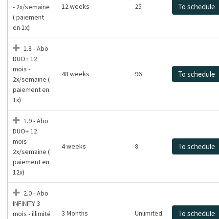
12 weeks
25
To schedule
- 2x/semaine
( paiement
en 1x)
1.8 - Abo
DUO+ 12
mois -
48 weeks
96
To schedule
2x/semaine (
paiement en
1x)
1.9 - Abo
DUO+ 12
mois -
4 weeks
8
To schedule
2x/semaine (
paiement en
12x)
2.0 - Abo
INFINITY 3
3 Months
Unlimited
To schedule
mois - illimité