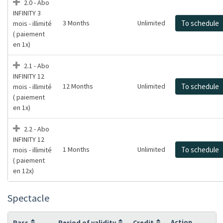
2.0 - Abo
INFINITY 3
3 Months
Unlimited
To schedule
mois - illimité
( paiement
en 1x)
2.1 - Abo
INFINITY 12
12 Months
Unlimited
To schedule
mois - illimité
( paiement
en 1x)
2.2 - Abo
INFINITY 12
1 Months
Unlimited
To schedule
mois - illimité
( paiement
en 12x)
Spectacle
Action
Pass
Period of validity
Credit