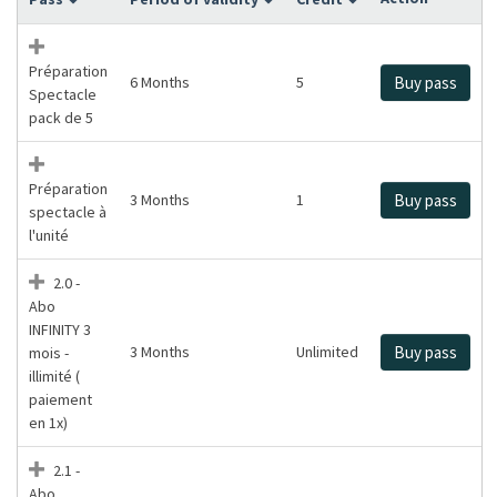
Préparation
6 Months
5
Buy pass
Spectacle
pack de 5
Préparation
3 Months
1
Buy pass
spectacle à
l'unité
2.0 -
Abo
INFINITY 3
3 Months
Unlimited
Buy pass
mois -
illimité (
paiement
en 1x)
2.1 -
Abo