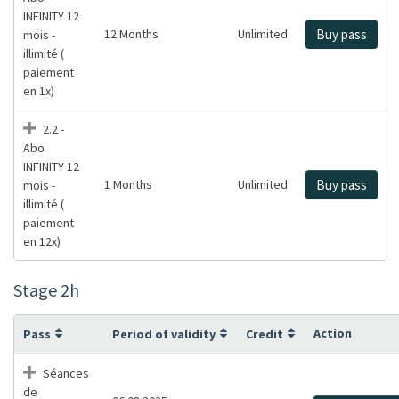
INFINITY 12
12 Months
Unlimited
Buy pass
mois -
illimité (
paiement
en 1x)
2.2 -
Abo
INFINITY 12
1 Months
Unlimited
Buy pass
mois -
illimité (
paiement
en 12x)
Stage 2h
Action
Pass
Period of validity
Credit
Séances
de