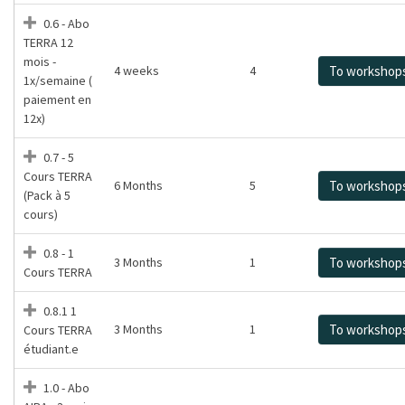
0.6 - Abo
TERRA 12
mois -
4 weeks
4
To workshop
1x/semaine (
paiement en
12x)
0.7 - 5
Cours TERRA
6 Months
5
To workshop
(Pack à 5
cours)
0.8 - 1
3 Months
1
To workshop
Cours TERRA
0.8.1 1
3 Months
1
To workshop
Cours TERRA
étudiant.e
1.0 - Abo