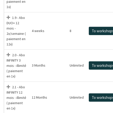
paiement en
1x)
1.9 - Abo
DUO+ 12
mois -
4 weeks
8
To workshop
2x/semaine (
paiement en
12x)
2.0 - Abo
INFINITY 3
3 Months
Unlimited
To workshop
mois - illimité
( paiement
en 1x)
2.1 - Abo
INFINITY 12
12 Months
Unlimited
To workshop
mois - illimité
( paiement
en 1x)