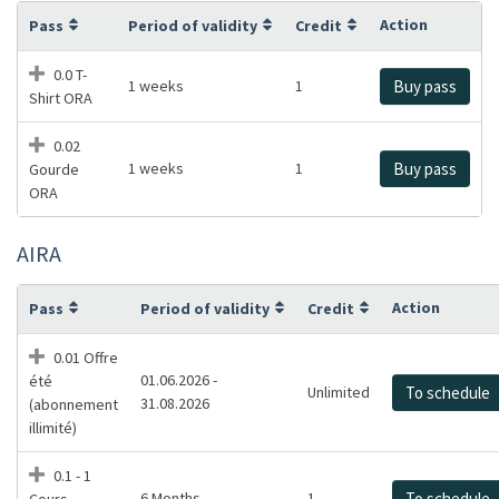
Action
Pass
Period of validity
Credit
0.0 T-
1 weeks
1
Buy pass
Shirt ORA
0.02
1 weeks
1
Buy pass
Gourde
ORA
AIRA
Action
Pass
Period of validity
Credit
0.01 Offre
01.06.2026 -
été
Unlimited
To schedule
31.08.2026
(abonnement
illimité)
0.1 - 1
6 Months
1
To schedule
Cours