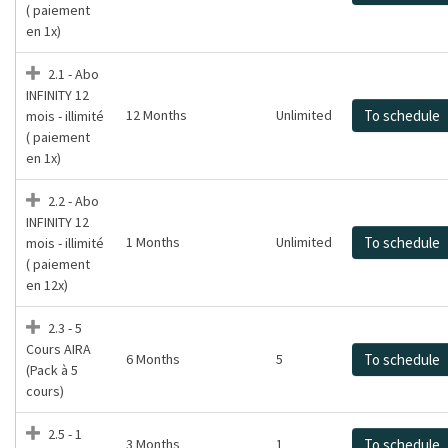
( paiement
en 1x)
2.1 - Abo
INFINITY 12
12 Months
Unlimited
To schedule
mois - illimité
( paiement
en 1x)
2.2 - Abo
INFINITY 12
1 Months
Unlimited
To schedule
mois - illimité
( paiement
en 12x)
2.3 - 5
Cours AIRA
6 Months
5
To schedule
(Pack à 5
cours)
2.5 - 1
3 Months
1
To schedule