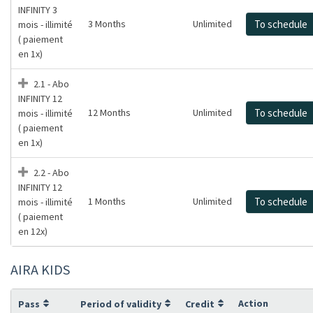
INFINITY 3
3 Months
Unlimited
To schedule
mois - illimité
( paiement
en 1x)
2.1 - Abo
INFINITY 12
12 Months
Unlimited
To schedule
mois - illimité
( paiement
en 1x)
2.2 - Abo
INFINITY 12
1 Months
Unlimited
To schedule
mois - illimité
( paiement
en 12x)
AIRA KIDS
Action
Pass
Period of validity
Credit