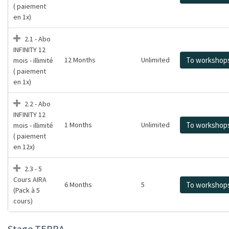
( paiement
en 1x)
2.1 - Abo
INFINITY 12
12 Months
Unlimited
To workshop
mois - illimité
( paiement
en 1x)
2.2 - Abo
INFINITY 12
1 Months
Unlimited
To workshop
mois - illimité
( paiement
en 12x)
2.3 - 5
Cours AIRA
6 Months
5
To workshop
(Pack à 5
cours)
Stage TERRA