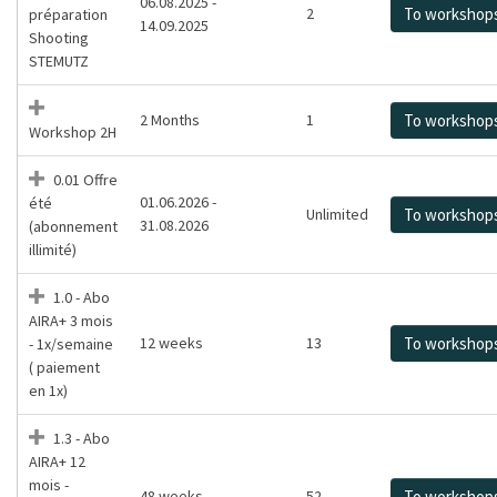
06.08.2025 -
2
To workshop
préparation
14.09.2025
Shooting
STEMUTZ
2 Months
1
To workshop
Workshop 2H
0.01 Offre
01.06.2026 -
été
Unlimited
To workshop
31.08.2026
(abonnement
illimité)
1.0 - Abo
AIRA+ 3 mois
12 weeks
13
To workshop
- 1x/semaine
( paiement
en 1x)
1.3 - Abo
AIRA+ 12
mois -
48 weeks
52
To workshop