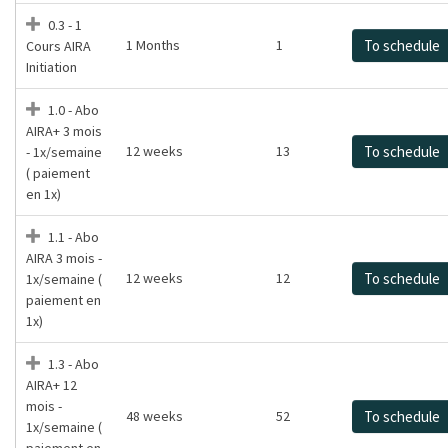
0.3 - 1
1 Months
1
To schedule
Cours AIRA
Initiation
1.0 - Abo
AIRA+ 3 mois
12 weeks
13
To schedule
- 1x/semaine
( paiement
en 1x)
1.1 - Abo
AIRA 3 mois -
12 weeks
12
To schedule
1x/semaine (
paiement en
1x)
1.3 - Abo
AIRA+ 12
mois -
48 weeks
52
To schedule
1x/semaine (
paiement en