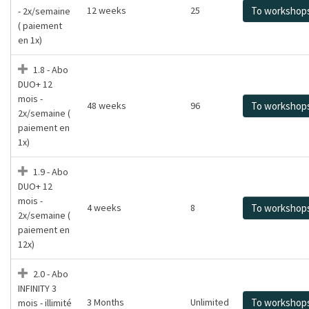
12 weeks
25
To workshop
- 2x/semaine
( paiement
en 1x)
1.8 - Abo
DUO+ 12
mois -
48 weeks
96
To workshop
2x/semaine (
paiement en
1x)
1.9 - Abo
DUO+ 12
mois -
4 weeks
8
To workshop
2x/semaine (
paiement en
12x)
2.0 - Abo
INFINITY 3
3 Months
Unlimited
To workshop
mois - illimité