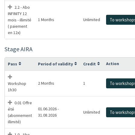
2.2 - Abo
INFINITY 12
1 Months
Unlimited
To workshop
mois - illimité
( paiement
en 12x)
Stage AIRA
Action
Pass
Period of validity
Credit
2 Months
1
To workshop
Workshop
1h30
0.01 Offre
01.06.2026 -
été
Unlimited
To workshop
31.08.2026
(abonnement
illimité)
1.0 - Abo