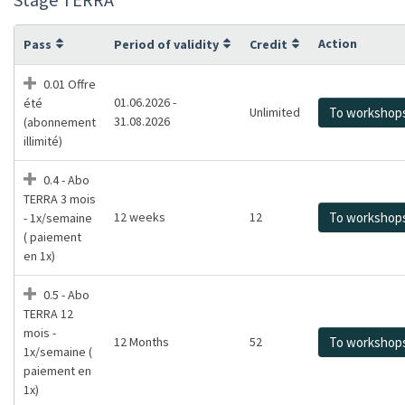
Action
Pass
Period of validity
Credit
0.01 Offre
01.06.2026 -
été
Unlimited
To workshop
31.08.2026
(abonnement
illimité)
0.4 - Abo
TERRA 3 mois
12 weeks
12
To workshop
- 1x/semaine
( paiement
en 1x)
0.5 - Abo
TERRA 12
mois -
12 Months
52
To workshop
1x/semaine (
paiement en
1x)