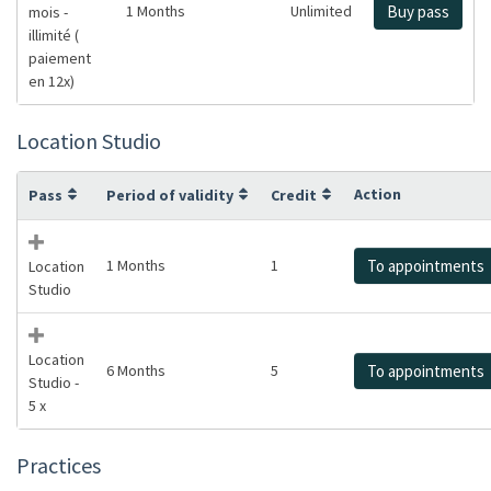
1 Months
Unlimited
Buy pass
mois -
illimité (
paiement
en 12x)
Location Studio
Action
Pass
Period of validity
Credit
1 Months
1
To appointments
Location
Studio
Location
6 Months
5
To appointments
Studio -
5 x
Practices