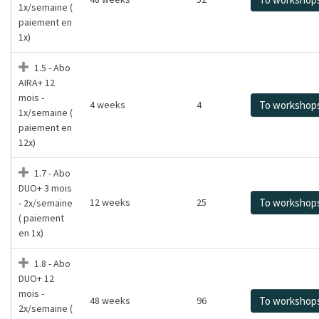
1x/semaine (
paiement en
1x)
1.5 - Abo
AIRA+ 12
mois -
4 weeks
4
To workshop
1x/semaine (
paiement en
12x)
1.7 - Abo
DUO+ 3 mois
12 weeks
25
To workshop
- 2x/semaine
( paiement
en 1x)
1.8 - Abo
DUO+ 12
mois -
48 weeks
96
To workshop
2x/semaine (