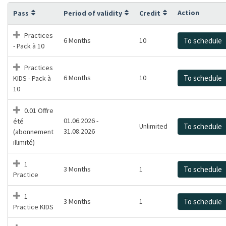
Action
Pass
Period of validity
Credit
Practices
6 Months
10
To schedule
- Pack à 10
Practices
6 Months
10
To schedule
KIDS - Pack à
10
0.01 Offre
01.06.2026 -
été
Unlimited
To schedule
31.08.2026
(abonnement
illimité)
1
3 Months
1
To schedule
Practice
1
3 Months
1
To schedule
Practice KIDS