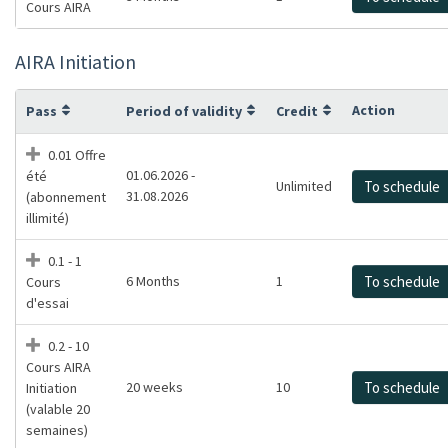
Cours AIRA
AIRA Initiation
Action
Pass
Period of validity
Credit
0.01 Offre
01.06.2026 -
été
Unlimited
To schedule
31.08.2026
(abonnement
illimité)
0.1 - 1
6 Months
1
To schedule
Cours
d'essai
0.2 - 10
Cours AIRA
20 weeks
10
To schedule
Initiation
(valable 20
semaines)