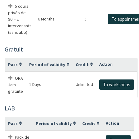
5 cours
privés de
6 Months
5
To appointme
90' - 2
intervenants
(sans abo)
Gratuit
Action
Pass
Period of validity
Credit
ORA
1 Days
Unlimited
To workshops
Jam
gratuite
LAB
Action
Pass
Period of validity
Credit
Pack de