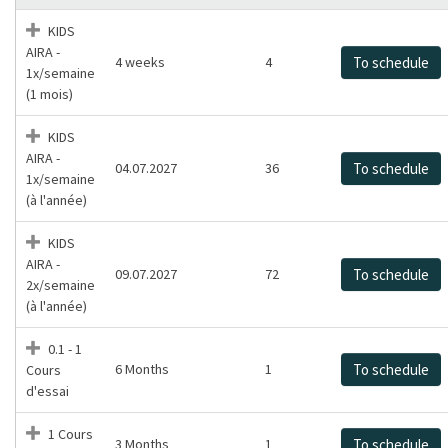
KIDS
AIRA -
4 weeks
4
To schedule
1x/semaine
(1 mois)
KIDS
AIRA -
04.07.2027
36
To schedule
1x/semaine
(à l'année)
KIDS
AIRA -
09.07.2027
72
To schedule
2x/semaine
(à l'année)
0.1 - 1
6 Months
1
To schedule
Cours
d'essai
1 Cours
3 Months
1
To schedule