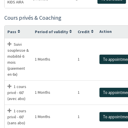
KIDS AIRA
Cours privés & Coaching
Action
Pass
Period of validity
Credit
Suivi
souplesse &
mobilité 6
1 Months
1
To appointme
mois
(paiement
en 6x)
1 cours
1 Months
1
To appointme
privé - 60'
(avec abo)
1 cours
1 Months
1
To appointme
privé - 60'
(sans abo)